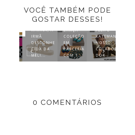
VOCÊ TAMBÉM PODE
GOSTAR DESSES!
C&A
PRIM
KARINA, A
LANÇA
FELIPE
EDIT
IRMÃ
COLEÇÃO
KATEMANI,
GIRL
AMOS
DESCONHE
EM
NOSSO
WANN
RO
CIDA DA
PARCERIA
COLABORA
RECHÓ?
MELI...
COM T...
DOR ...
0 COMENTÁRIOS