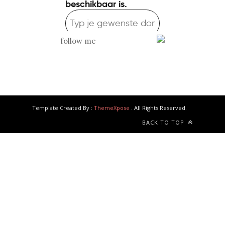
follow me
Template Created By :
ThemeXpose
. All Rights Reserved.
BACK TO TOP