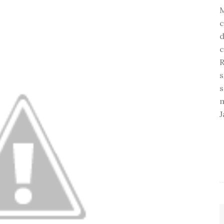
c
d
c
R
s
s
m
J