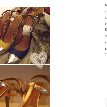
c
d
c
R
s
s
m
J