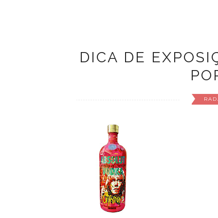
C
sexta-feira, agosto 31, 2012
0 Comments
DICA DE EXPOSI
PO
RAD