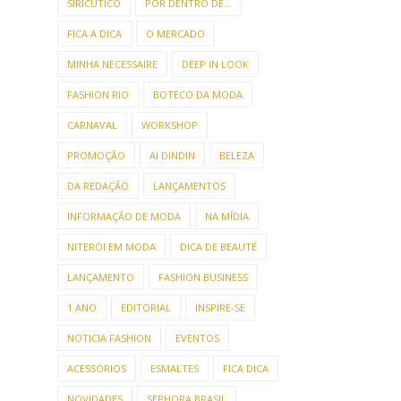
SIRICUTICO
POR DENTRO DE...
FICA A DICA
O MERCADO
MINHA NECESSAIRE
DEEP IN LOOK
FASHION RIO
BOTECO DA MODA
CARNAVAL
WORKSHOP
PROMOÇÃO
AI DINDIN
BELEZA
DA REDAÇÃO
LANÇAMENTOS
INFORMAÇÃO DE MODA
NA MÍDIA
NITERÓI EM MODA
DICA DE BEAUTÉ
LANÇAMENTO
FASHION BUSINESS
1 ANO
EDITORIAL
INSPIRE-SE
NOTICIA FASHION
EVENTOS
ACESSÓRIOS
ESMALTES
FICA DICA
NOVIDADES
SEPHORA BRASIL