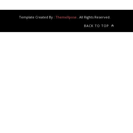
Template Created By :
ThemeXpose
. All Rights Reserved.
BACK TO TOP