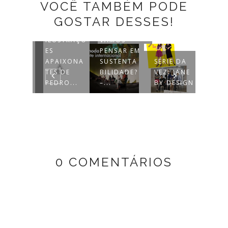
VOCÊ TAMBÉM PODE
GOSTAR DESSES!
AS
ILUSTRAÇÕ
VAMOS
CARI
ITORIAL
ES
PENSAR EM
TAS
A ASOS
APAIXONA
SUSTENTA
SÉRIE DA
DIVU
OM LENA
TES DE
BILIDADE?
VEZ: JANE
FÓR
UNHAM
PEDRO...
–...
BY DESIGN
INTE
0 COMENTÁRIOS