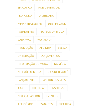
SIRICUTICO
POR DENTRO DE...
FICA A DICA
O MERCADO
MINHA NECESSAIRE
DEEP IN LOOK
FASHION RIO
BOTECO DA MODA
CARNAVAL
WORKSHOP
PROMOÇÃO
AI DINDIN
BELEZA
DA REDAÇÃO
LANÇAMENTOS
INFORMAÇÃO DE MODA
NA MÍDIA
NITERÓI EM MODA
DICA DE BEAUTÉ
LANÇAMENTO
FASHION BUSINESS
1 ANO
EDITORIAL
INSPIRE-SE
NOTICIA FASHION
EVENTOS
ACESSÓRIOS
ESMALTES
FICA DICA