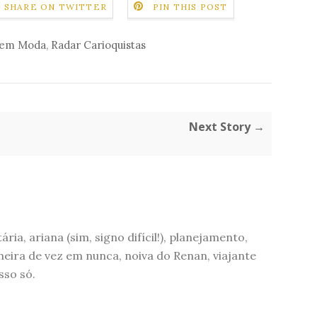
SHARE ON TWITTER
PIN THIS POST
 em Moda
,
Radar Carioquistas
Next Story →
ária, ariana (sim, signo difícil!), planejamento,
eira de vez em nunca, noiva do Renan, viajante
sso só.