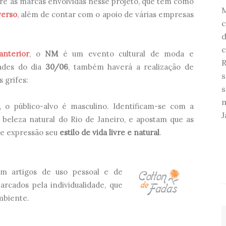
re as marcas envolvidas nesse projeto, que tem como
verso
, além de contar com o apoio de várias empresas
c
d
c
anterior
, o
NM
é um evento cultural de moda e
R
ades do dia
30/06
, também haverá a realização de
s
s grifes:
s
m
 o público-alvo é masculino. Identificam-se com a
J
beleza natural do Rio de Janeiro, e apostam que as
 e expressão seu
estilo de vida livre e natural
.
om artigos de uso pessoal e de
arcados pela individualidade, que
mbiente.