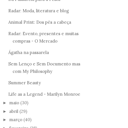
Radar: Moda, literatura e blog
Animal Print: Dos pés a cabeça
Radar: Evento, presentes e muitas
compras - O Mercado
Ágatha na passarela
Sem Lenço e Sem Documento mas
com My Philosophy
Summer Beauty
BISTRÔ MAC - BRUNCH
Life as a Legend - Marilyn Monroe
UM DIA NO SPA DAS
COM BLOGUEIRAS
SOBRANCELHAS
maio
(30)
►
abril
(29)
►
março
(40)
►