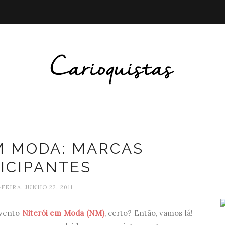
M MODA: MARCAS
ICIPANTES
FEIRA, JUNHO 22, 2011
evento
Niterói em Moda
(NM)
, certo? Então, vamos lá!