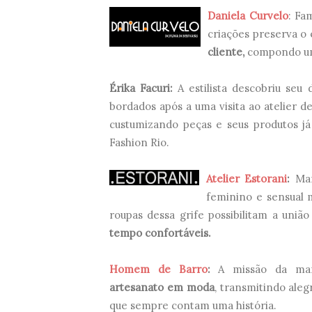
Daniela Curvelo
: Fa
criações preserva o e
cliente,
compondo um 
Érika Facuri:
A estilista descobriu seu
bordados após a uma visita ao atelier d
custumizando peças e seus produtos j
Fashion Rio
.
Atelier Estorani
:
Mar
feminino e sensual 
roupas dessa grife possibilitam a uniã
tempo confortáveis.
Homem de Barro
:
A missão da m
artesanato em moda
, transmitindo aleg
que sempre contam uma história.