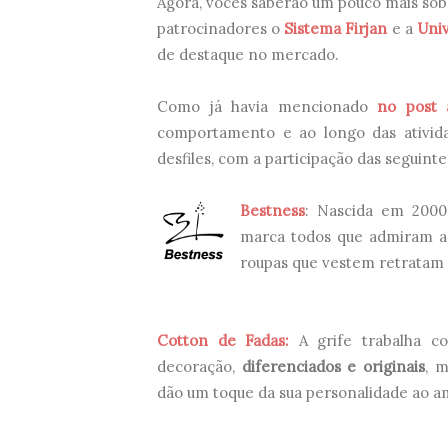
Agora, vocês saberão um pouco mais sob
patrocinadores o
Sistema Firjan
e a
Uni
de destaque no mercado.
Como já havia mencionado
no post 
comportamento e ao longo das ativid
desfiles, com a participação das seguinte
Bestness
: Nascida em 2000,
marca todos que admiram a 
roupas que vestem retratam
Cotton de Fadas:
A grife trabalha c
decoração,
diferenciados e originais
, m
dão um toque da sua personalidade ao a