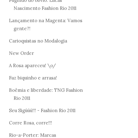
Fugindo do óbvio: Lucas
Nascimento Fashion Rio 2011
Lançamento na Magenta: Vamos
gente?!
Carioquistas no Modalogia
New Order
A Rosa apareceu! \o/
Faz biquinho e arrasa!
Boêmia e liberdade: TNG Fashion
Rio 2011
Seu Sigúúú!!! - Fashion Rio 2011
LEZA DA
KARI
Corre Rosa, corre!!!
ÊNCIA ENCONTRO
VAMOS PRO BRECHÓ?
DES
..
MELI.
Rio-a-Porter: Marcas