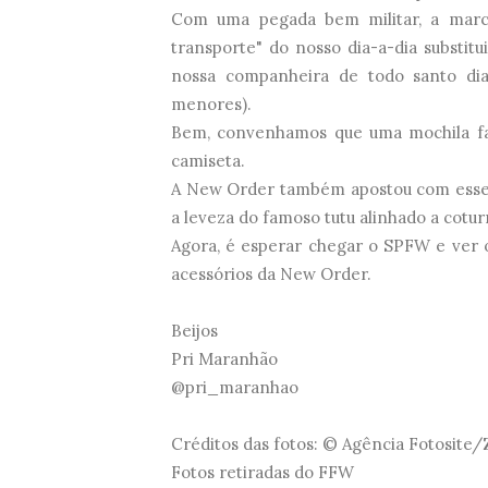
Com uma pegada bem militar, a marc
transporte" do nosso dia-a-dia substitu
nossa companheira de todo santo dia,
menores).
Bem, convenhamos que uma mochila fas
camiseta.
A New Order também apostou com esse l
a leveza do famoso tutu alinhado a cotu
Agora, é esperar chegar o SPFW e ver 
acessórios da New Order.
Beijos
Pri Maranhão
@pri_maranhao
Créditos das fotos: © Agência Fotosite/
Fotos retiradas do FFW