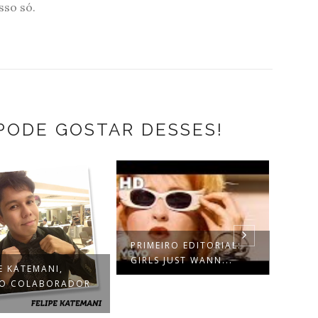
sso só.
PODE GOSTAR DESSES!
PRIMEIRO EDITORIAL:
GIRLS JUST WANN...
E KATEMANI,
A BE
O COLABORADOR
TEND
DE C.