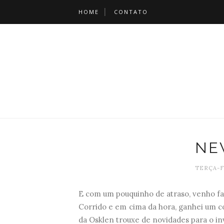
HOME
CONTATO
NE
TERÇA-FE
E com um pouquinho de atraso, venho fa
Corrido e em cima da hora, ganhei um co
da Osklen trouxe de novidades para o in