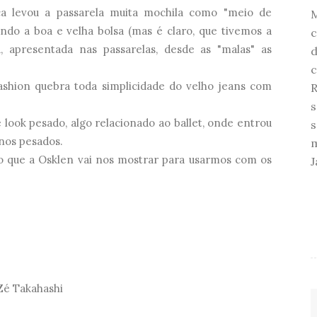
a levou a passarela muita mochila como "meio de
indo a boa e velha bolsa (mas é claro, que tivemos a
c
 apresentada nas passarelas, desde as "malas" as
d
c
hion quebra toda simplicidade do velho jeans com
R
s
ook pesado, algo relacionado ao ballet, onde entrou
s
rnos pesados.
m
o que a Osklen vai nos mostrar para usarmos com os
J
Zé Takahashi