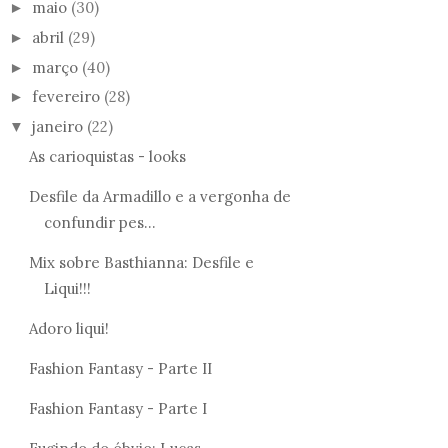
maio
(30)
►
abril
(29)
►
março
(40)
►
fevereiro
(28)
►
janeiro
(22)
▼
As carioquistas - looks
Desfile da Armadillo e a vergonha de
confundir pes...
Mix sobre Basthianna: Desfile e
Liqui!!!
Adoro liqui!
Fashion Fantasy - Parte II
Fashion Fantasy - Parte I