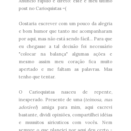
Anúncio rápido e direto: este é meu último
post no Carioquistas =(
Gostaria escrever com um pouco da alegria
e bom humor que tanto me acompanharam
por aqui, mas não está sendo fácil... Para que
eu chegasse a tal decisão foi necessário
"colocar na balança" algumas ações e
mesmo assim meu coração fica muito
apertado e me faltam as palavras. Mas
tenho que tentar.
O Carioquistas nasceu de repente,
inesperado. Presente de uma (
teimosa, mas
adorável
) amiga para mim, aqui escrevi
bastante, dividi opiniões, compartilhei idéias
e muuuitos siricuticos com vocês. Nem
sempre o que planejei por aqui deu certo -