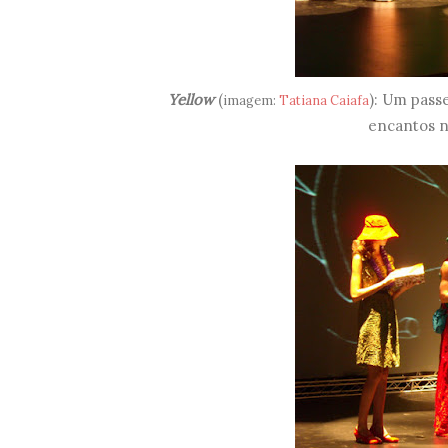
Yellow
(
): Um passe
imagem:
Tatiana Caiafa
encantos na