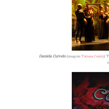
Daniela Curvelo
(
): 
imagem:
Tatiana Caiafa