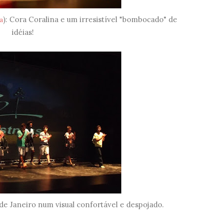
): Cora Coralina e um irresistível "bombocado" de
a
idéias!
 de Janeiro num visual confortável e despojado.