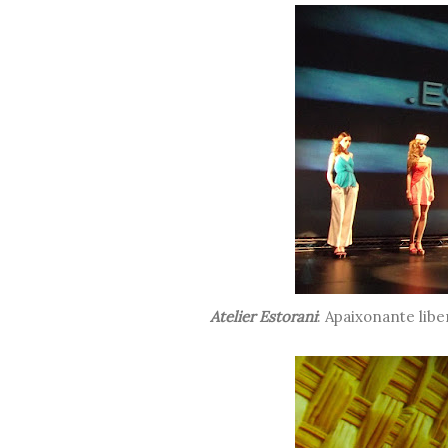
Atelier Estorani
: Apaixonante lib