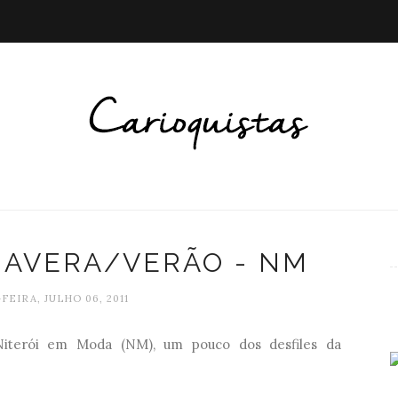
MAVERA/VERÃO - NM
FEIRA, JULHO 06, 2011
iterói em Moda (NM), um pouco dos desfiles da