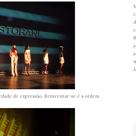
c
d
c
R
s
s
m
J
erdade de expressão. Reinventar-se é a ordem.