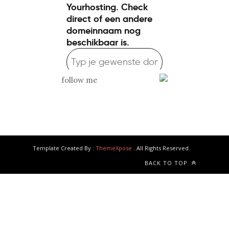
follow me
Template Created By :
ThemeXpose
. All Rights Reserved.
BACK TO TOP