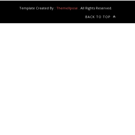
Template Created By :
ThemeXpose
. All Rights Reserved.
BACK TO TOP