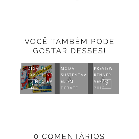
VOCÊ TAMBÉM PODE
GOSTAR DESSES!
A BELEZA
CA DE
MODA
PREVIEW
DA
XPOSIÇÃO
SUSTENTÁV
RENNER
TENDÊNCIA
VAM
5INCO EM
EL EM
VERÃO
ENCONTRO
PRO
 – O ...
DEBATE
2013.
DE C...
BRE
0 COMENTÁRIOS