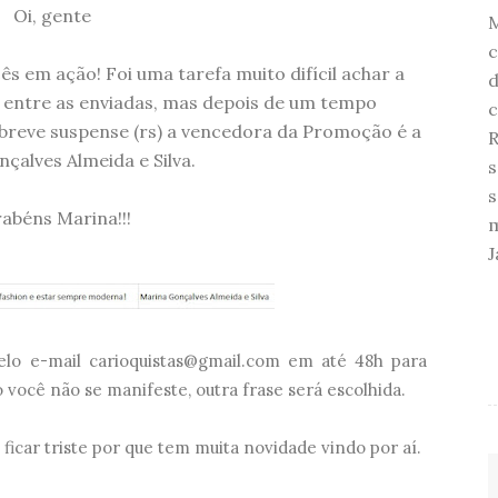
Oi, gente
c
ês em ação! Foi uma tarefa muito difícil achar a
d
s entre as enviadas, mas depois de um tempo
c
breve suspense (rs) a vencedora da Promoção é a
R
çalves Almeida e Silva.
s
s
abéns Marina!!!
m
J
lo e-mail carioquistas@gmail.com em até 48h para
ocê não se manifeste, outra frase será escolhida.
icar triste por que tem muita novidade vindo por aí.