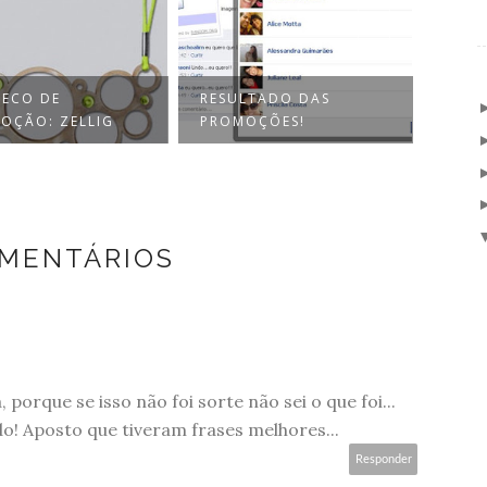
RESULTADO DAS
PROMOÇÃO: GARO
G
PROMOÇÕES!
MADUREIRA SHOPP
OMENTÁRIOS
porque se isso não foi sorte não sei o que foi...
o! Aposto que tiveram frases melhores...
Responder