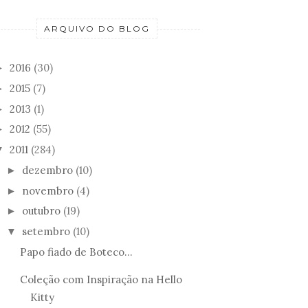
ARQUIVO DO BLOG
PROMOÇÃO DE
TA
PROMOÇÃO ZELLIG
ANIVERSÁRIO: MAI
2016
(30)
►
ING
CARIO...
2015
(7)
►
2013
(1)
►
2012
(55)
►
2011
(284)
▼
dezembro
(10)
►
novembro
(4)
►
outubro
(19)
►
setembro
(10)
▼
Papo fiado de Boteco...
Coleção com Inspiração na Hello
Kitty