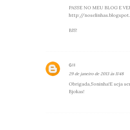
PASSE NO MEU BLOG E VEJ
http://noselinhas.blogspo
BJS!
GII
29 de janeiro de 2013 às 11:48
Obrigada,Soninha!E seja se
Bjokas!