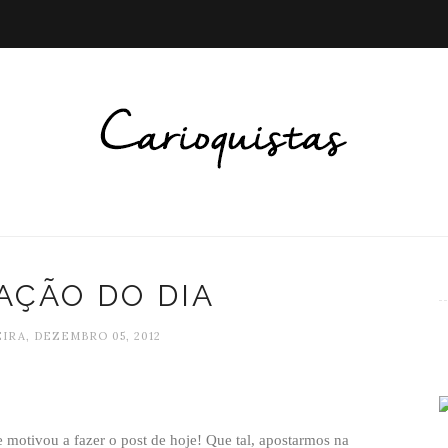
AÇÃO DO DIA
IRA, DEZEMBRO 05, 2012
e motivou a fazer o post de hoje! Que tal, apostarmos na