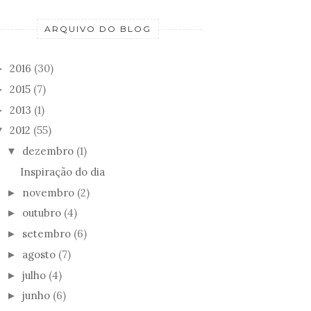
ARQUIVO DO BLOG
2016
(30)
►
BOLETANDO COM
OS TONS DE CABELO
MET
2015
(7)
►
CCA COLES
DO VERÃO
TUD
2013
(1)
►
2012
(55)
▼
dezembro
(1)
▼
Inspiração do dia
novembro
(2)
►
outubro
(4)
►
setembro
(6)
►
agosto
(7)
►
julho
(4)
►
junho
(6)
►