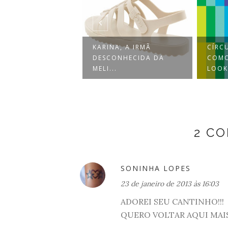
KARINA, A IRMÃ
CÍRC
LIZADO COM
DESCONHECIDA DA
COM
!
MELI...
LOOK.
2 C
SONINHA LOPES
23 de janeiro de 2013 às 16:03
ADOREI SEU CANTINHO!!!
QUERO VOLTAR AQUI MAIS