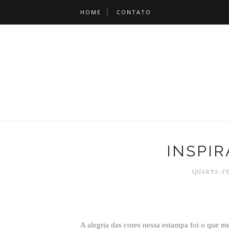
HOME
CONTATO
INSPIR
QUARTA-FE
A alegria das cores nessa estampa foi o que m