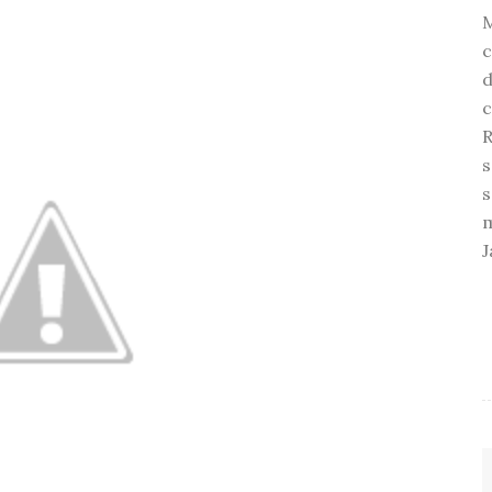
c
d
c
R
s
s
m
J