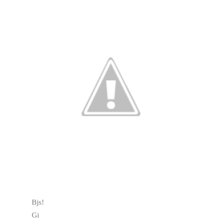
Bjs!
Gi