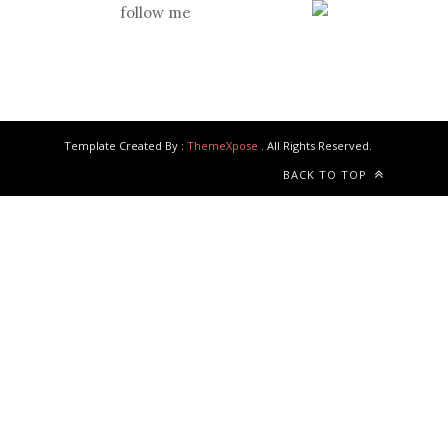
follow me
Template Created By :
ThemeXpose
. All Rights Reserved.
BACK TO TOP